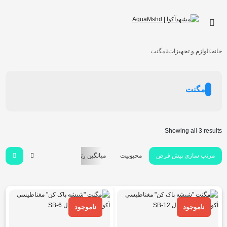
خانه
لوازم و تجهیزات
مگنت
مگنت
Showing all 3 results
مرتب سازی پیش فرض
محبوبیت
میانگین رتبه
جدیدترین
هزینه: کم ب
ناموجود
ناموجود