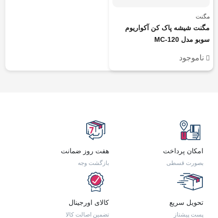
مگنت
مگنت شیشه پاک کن آکواریوم
سوبو مدل MC-120
ناموجود
امکان پرداخت
هفت روز ضمانت
بصورت قسطی
بازگشت وجه
تحویل سریع
کالای اورجینال
پست پیشتاز
تضمین اصالت کالا