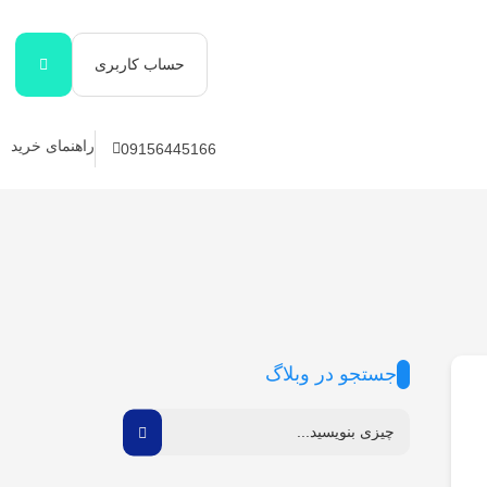
حساب کاربری
راهنمای خرید
09156445166
جستجو در وبلاگ