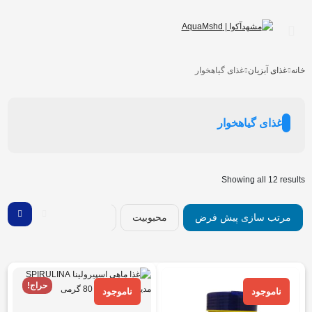
خانه
غذای آبزیان
غذای گیاهخوار
غذای گیاهخوار
Showing all 12 results
مرتب سازی پیش فرض
محبوبیت
میانگین رتبه
جدیدتر
حراج!
ناموجود
ناموجود