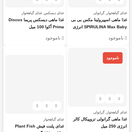
غذای گیاهخوار
,
گرانولی
غذای دیسکس
,
غذای گیاهخوار
غذا ماهی اسپیرولینا مکس بی بی
غذا ماهی دیسکس پریما Discus
SPIRULINA Max Baby انرژی
Prima آکوا 100 میل
50 گرم
ناموجود
ناموجود
هر قسط
97.500
تومان
ناموجود
غذای گیاهخوار
,
گرانولی
غذا ماهی گرانولی تروپیکال کالر
غذای گیاهخوار
انرژی 250 میل
غذای پلنت فیش Plant Fish