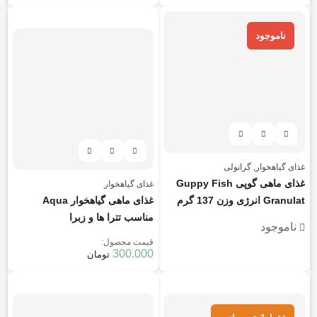
هر قسط
75.000
تومان
ناموجود
غذای گیاهخوار
,
گرانولی
غذای ماهی گوپی Guppy Fish
غذای گیاهخوار
Granulat انرژی وزن 137 گرم
غذای ماهی گیاهخوار Aqua
مناسب تترا ها و زبرا
ناموجود
قیمت محصول:
300.000
تومان
هر قسط
75.000
تومان
هر قسط
97.500
تومان