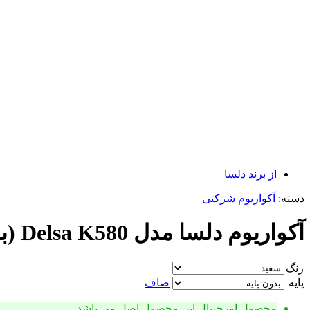
از برند
دلسا
دسته:
آکواریوم شرکتی
آکواریوم دلسا مدل Delsa K580 (بدون پایه)
رنگ
پایه
صاف
محصول اورجینال
این محصول اصل می باشد.