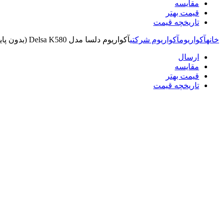
مقایسه
قیمت بهتر
تاریخچه قیمت
خانه
آکواریوم
آکواریوم شرکتی
آکواریوم دلسا مدل Delsa K580 (بدون پایه)
ارسال
مقایسه
قیمت بهتر
تاریخچه قیمت