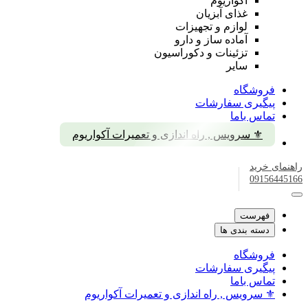
آکواریوم
غذای آبزیان
لوازم و تجهیزات
آماده ساز و دارو
تزئینات و دکوراسیون
سایر
فروشگاه
پیگیری سفارشات
تماس باما
⚜️ سرویس , راه اندازی و تعمیرات آکواریوم
راهنمای خرید
09156445166
فهرست
دسته بندی ها
فروشگاه
پیگیری سفارشات
تماس باما
⚜️ سرویس , راه اندازی و تعمیرات آکواریوم