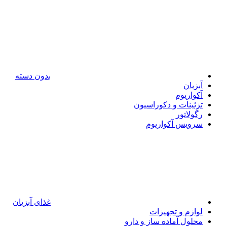
بدون دسته
آبزیان
آکواریوم
تزئینات و دکوراسیون
رگولاتور
سرویس آکواریوم
غذای آبزیان
لوازم و تجهیزات
محلول آماده ساز و دارو