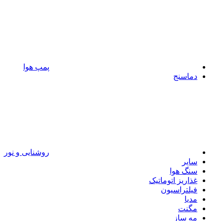
پمپ هوا
دماسنج
روشنایی و نور
سایر
سنگ هوا
غذاریز اتوماتیک
فیلتراسیون
مدیا
مگنت
مه ساز