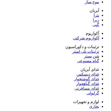
موج ساز
آبزیان
تترا
زبرا
گپی
آکواریوم
آکواریوم شرکتی
تزئینات و دکوراسیون
تزئینات پلی استر
شن بستر
گیاه مصنوعی
غذای آبزیان
غذای دیسکس
غذای گوشتخوار
غذای گیاهخوار
غذای مسافرتی
گرانولی
لوازم و تجهیزات
بخاری