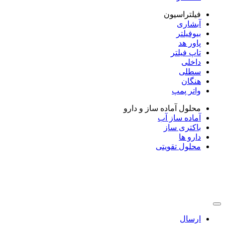
فیلتراسیون
آبشاری
بیوفیلتر
پاور هد
تاپ فیلتر
داخلی
سطلی
هنگان
واتر پمپ
محلول آماده ساز و دارو
آماده ساز آب
باکتری ساز
دارو ها
محلول تقویتی
ارسال