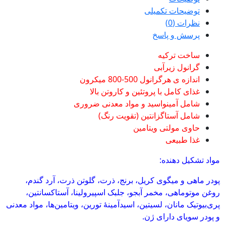
توضیحات تکمیلی
نظرات (0)
پرسش و پاسخ
ساخت ترکیه
گرانول زیرآبی
اندازه ی هرگرانول 500-800 میکرون
غذای کامل با پروتئین و کاروتن بالا
شامل آمینواسید و مواد معدنی ضروری
شامل آستاگزانتین (تقویت رنگ)
حاوی مولتی ویتامین
غذا طبیعی
مواد تشکیل دهنده:
پودر ماهی و میگوی کریل، برنج، ذرت، گلوتن ذرت، آرد گندم،
روغن موتوماهی، مخمر آبجو، جلبک اسپیرولینا، آستاکسانتین،
پری‌بیوتیک مانان، لسیتین، اسیدآمینۀ تورین، ویتامین‌ها، مواد معدنی
و پودر سویای دارای ژن.