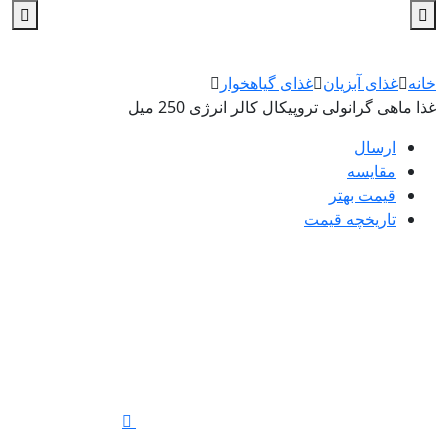
خانه
غذای آبزیان
غذای گیاهخوار
غذا ماهی گرانولی تروپیکال کالر انرژی 250 میل
ارسال
مقایسه
قیمت بهتر
تاریخچه قیمت