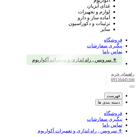
آکواریوم
غذای آبزیان
لوازم و تجهیزات
آماده ساز و دارو
تزئینات و دکوراسیون
سایر
فروشگاه
پیگیری سفارشات
تماس باما
⚜️ سرویس , راه اندازی و تعمیرات آکواریوم
راهنمای خرید
09156445166
فهرست
دسته بندی ها
فروشگاه
پیگیری سفارشات
تماس باما
⚜️ سرویس , راه اندازی و تعمیرات آکواریوم