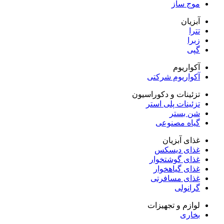
موج ساز
آبزیان
تترا
زبرا
گپی
آکواریوم
آکواریوم شرکتی
تزئینات و دکوراسیون
تزئینات پلی استر
شن بستر
گیاه مصنوعی
غذای آبزیان
غذای دیسکس
غذای گوشتخوار
غذای گیاهخوار
غذای مسافرتی
گرانولی
لوازم و تجهیزات
بخاری