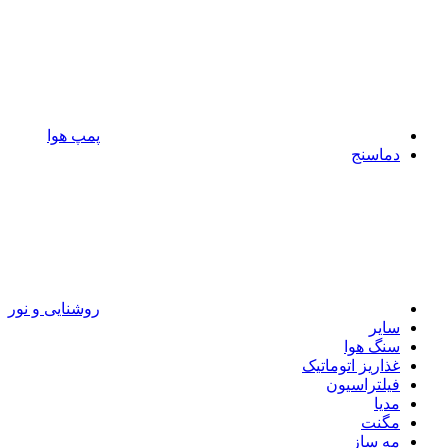
پمپ هوا
دماسنج
روشنایی و نور
سایر
سنگ هوا
غذاریز اتوماتیک
فیلتراسیون
مدیا
مگنت
مه ساز