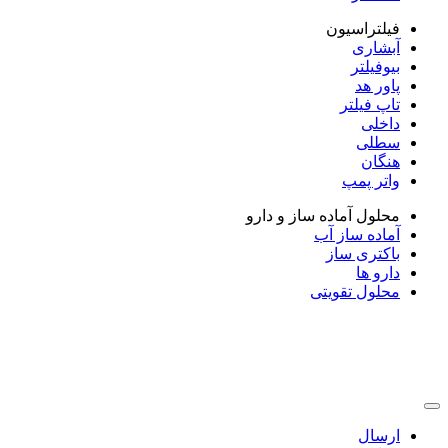
فیلتراسیون
آبشاری
بیوفیلتر
پاور هد
تاپ فیلتر
داخلی
سطلی
هنگان
واتر پمپ
محلول آماده ساز و دارو
آماده ساز آب
باکتری ساز
دارو ها
محلول تقویتی
ارسال