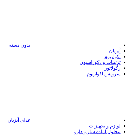
بدون دسته
آبزیان
آکواریوم
تزئینات و دکوراسیون
رگولاتور
سرویس آکواریوم
غذای آبزیان
لوازم و تجهیزات
محلول آماده ساز و دارو