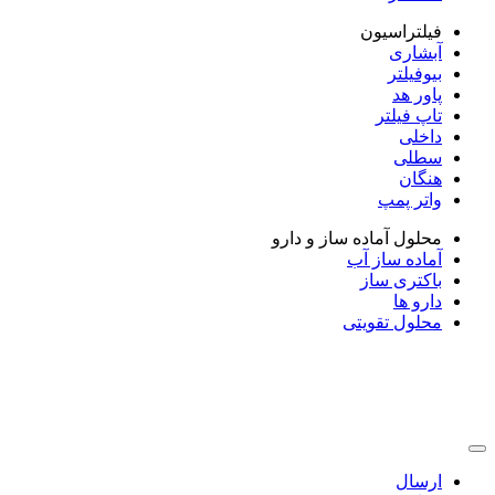
فیلتراسیون
آبشاری
بیوفیلتر
پاور هد
تاپ فیلتر
داخلی
سطلی
هنگان
واتر پمپ
محلول آماده ساز و دارو
آماده ساز آب
باکتری ساز
دارو ها
محلول تقویتی
ارسال