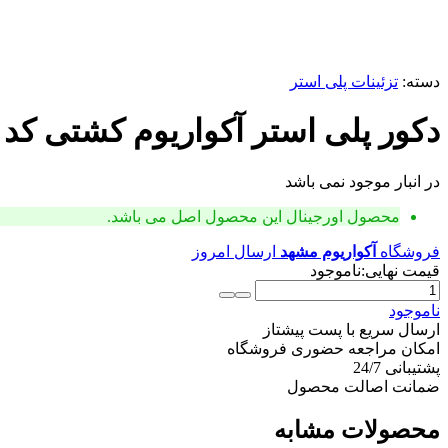
دسته:
تزئینات پلی استر
دکور پلی استر آکواریوم کشتی کد 67
در انبار موجود نمی باشد
محصول اورجینال
این محصول اصل می باشد.
فروشگاه
آکواریوم مشهد
ارسال امروز
قیمت نهایی:
ناموجود
دکور
پلی
ناموجود
استر
ارسال سریع با پست پیشتاز
آکواریوم
امکان مراجعه حضوری فروشگاه
کشتی
پشتیبانی 24/7
کد
ضمانت اصالت محصول
67
عدد
محصولات مشابه