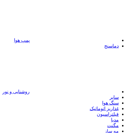
پمپ هوا
دماسنج
روشنایی و نور
سایر
سنگ هوا
غذاریز اتوماتیک
فیلتراسیون
مدیا
مگنت
مه ساز