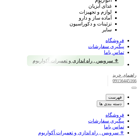
آکواریوم
غذای آبزیان
لوازم و تجهیزات
آماده ساز و دارو
تزئینات و دکوراسیون
سایر
فروشگاه
پیگیری سفارشات
تماس باما
⚜️ سرویس , راه اندازی و تعمیرات آکواریوم
راهنمای خرید
09156445166
فهرست
دسته بندی ها
فروشگاه
پیگیری سفارشات
تماس باما
⚜️ سرویس , راه اندازی و تعمیرات آکواریوم