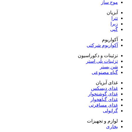
موج ساز
آبزیان
تترا
زبرا
گپی
آکواریوم
آکواریوم شرکتی
تزئینات و دکوراسیون
تزئینات پلی استر
شن بستر
گیاه مصنوعی
غذای آبزیان
غذای دیسکس
غذای گوشتخوار
غذای گیاهخوار
غذای مسافرتی
گرانولی
لوازم و تجهیزات
بخاری