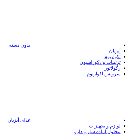
بدون دسته
آبزیان
آکواریوم
تزئینات و دکوراسیون
رگولاتور
سرویس آکواریوم
غذای آبزیان
لوازم و تجهیزات
محلول آماده ساز و دارو