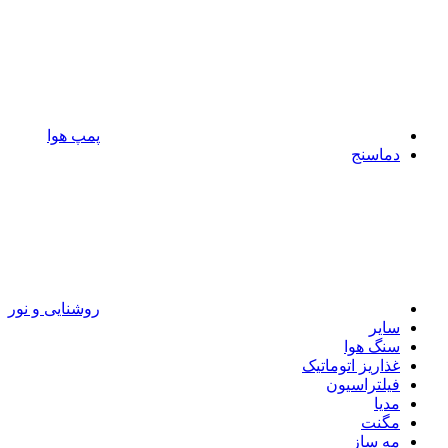
پمپ هوا
دماسنج
روشنایی و نور
سایر
سنگ هوا
غذاریز اتوماتیک
فیلتراسیون
مدیا
مگنت
مه ساز