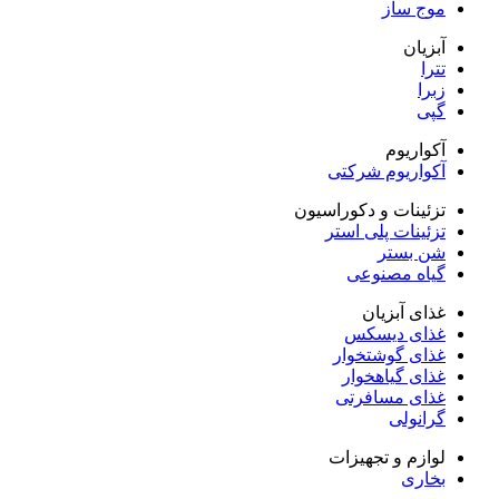
موج ساز
آبزیان
تترا
زبرا
گپی
آکواریوم
آکواریوم شرکتی
تزئینات و دکوراسیون
تزئینات پلی استر
شن بستر
گیاه مصنوعی
غذای آبزیان
غذای دیسکس
غذای گوشتخوار
غذای گیاهخوار
غذای مسافرتی
گرانولی
لوازم و تجهیزات
بخاری