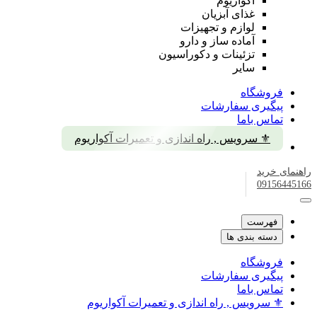
آکواریوم
غذای آبزیان
لوازم و تجهیزات
آماده ساز و دارو
تزئینات و دکوراسیون
سایر
فروشگاه
پیگیری سفارشات
تماس باما
⚜️ سرویس , راه اندازی و تعمیرات آکواریوم
راهنمای خرید
09156445166
فهرست
دسته بندی ها
فروشگاه
پیگیری سفارشات
تماس باما
⚜️ سرویس , راه اندازی و تعمیرات آکواریوم