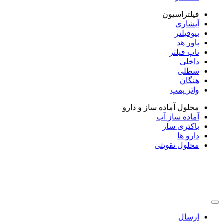
فیلتراسیون
آبشاری
بیوفیلتر
پاور هد
تاپ فیلتر
داخلی
سطلی
هنگان
واتر پمپ
محلول آماده ساز و دارو
آماده ساز آب
باکتری ساز
دارو ها
محلول تقویتی
ارسال