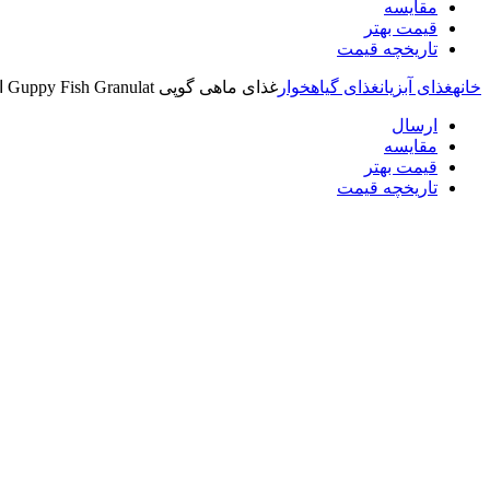
مقایسه
قیمت بهتر
تاریخچه قیمت
خانه
غذای آبزیان
غذای گیاهخوار
غذای ماهی گوپی Guppy Fish Granulat انرژی وزن 137 گرم
ارسال
مقایسه
قیمت بهتر
تاریخچه قیمت