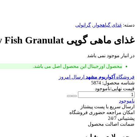
دسته:
غذای گیاهخوار
,
گرانولی
غذای ماهی گوپی Guppy Fish Granulat انرژی وزن 137 گرم
در انبار موجود نمی باشد
محصول اورجینال
این محصول اصل می باشد.
فروشگاه
آکواریوم مشهد
ارسال امروز
شناسه محصول:
5874
قیمت نهایی:
ناموجود
غذای
ماهی
ناموجود
گوپی
ارسال سریع با پست پیشتاز
Guppy
امکان مراجعه حضوری فروشگاه
Fish
پشتیبانی 24/7
Granulat
ضمانت اصالت محصول
انرژی
وزن