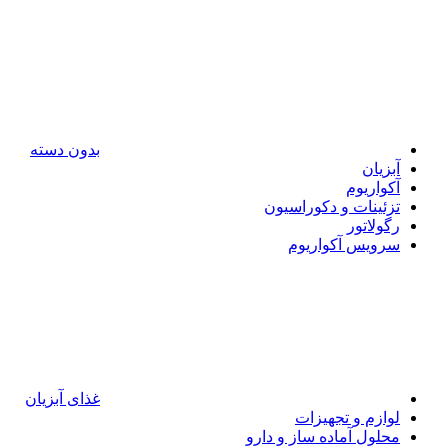
بدون دسته
آبزیان
آکواریوم
تزئینات و دکوراسیون
رگولاتور
سرویس آکواریوم
غذای آبزیان
لوازم و تجهیزات
محلول آماده ساز و دارو