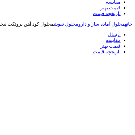
مقایسه
قیمت بهتر
تاریخچه قیمت
خانه
محلول آماده ساز و دارو
محلول تقویتی
محلول کود آهن پروتکت نیچر Protect Nature حجم 250میلی ل
ارسال
مقایسه
قیمت بهتر
تاریخچه قیمت