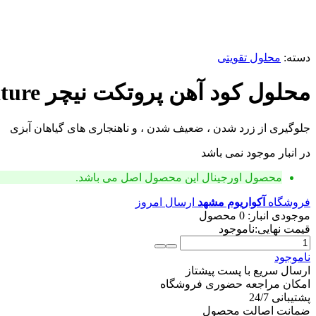
دسته:
محلول تقویتی
محلول کود آهن پروتکت نیچر Protect Nature حجم 250میلی لیتر
جلوگیری از زرد شدن ، ضعیف شدن ، و ناهنجاری های گیاهان آبزی
در انبار موجود نمی باشد
محصول اورجینال
این محصول اصل می باشد.
فروشگاه
آکواریوم مشهد
ارسال امروز
موجودی انبار:
0 محصول
قیمت نهایی:
ناموجود
محلول
کود
ناموجود
آهن
ارسال سریع با پست پیشتاز
پروتکت
امکان مراجعه حضوری فروشگاه
نیچر
پشتیبانی 24/7
Protect
ضمانت اصالت محصول