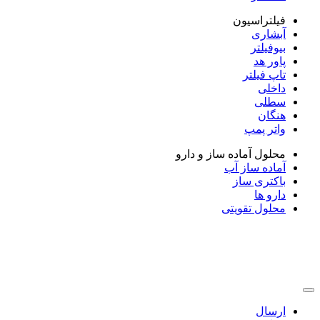
فیلتراسیون
آبشاری
بیوفیلتر
پاور هد
تاپ فیلتر
داخلی
سطلی
هنگان
واتر پمپ
محلول آماده ساز و دارو
آماده ساز آب
باکتری ساز
دارو ها
محلول تقویتی
ارسال