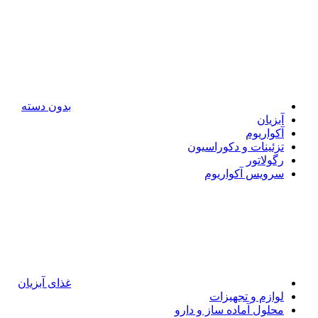
بدون دسته
آبزیان
آکواریوم
تزئینات و دکوراسیون
رگولاتور
سرویس آکواریوم
غذای آبزیان
لوازم و تجهیزات
محلول آماده ساز و دارو