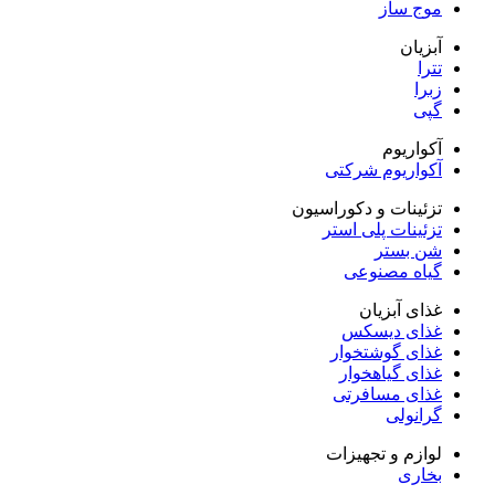
موج ساز
آبزیان
تترا
زبرا
گپی
آکواریوم
آکواریوم شرکتی
تزئینات و دکوراسیون
تزئینات پلی استر
شن بستر
گیاه مصنوعی
غذای آبزیان
غذای دیسکس
غذای گوشتخوار
غذای گیاهخوار
غذای مسافرتی
گرانولی
لوازم و تجهیزات
بخاری