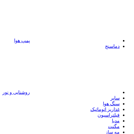
پمپ هوا
دماسنج
روشنایی و نور
سایر
سنگ هوا
غذاریز اتوماتیک
فیلتراسیون
مدیا
مگنت
مه ساز