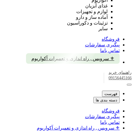
آکواریوم
غذای آبزیان
لوازم و تجهیزات
آماده ساز و دارو
تزئینات و دکوراسیون
سایر
فروشگاه
پیگیری سفارشات
تماس باما
⚜️ سرویس , راه اندازی و تعمیرات آکواریوم
راهنمای خرید
09156445166
فهرست
دسته بندی ها
فروشگاه
پیگیری سفارشات
تماس باما
⚜️ سرویس , راه اندازی و تعمیرات آکواریوم