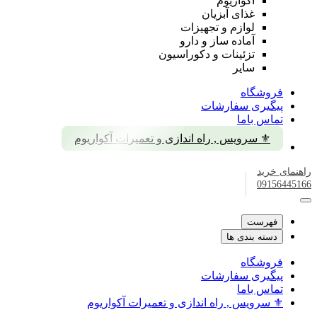
آکواریوم
غذای آبزیان
لوازم و تجهیزات
آماده ساز و دارو
تزئینات و دکوراسیون
سایر
فروشگاه
پیگیری سفارشات
تماس باما
⚜️ سرویس , راه اندازی و تعمیرات آکواریوم
راهنمای خرید
09156445166
فهرست
دسته بندی ها
فروشگاه
پیگیری سفارشات
تماس باما
⚜️ سرویس , راه اندازی و تعمیرات آکواریوم