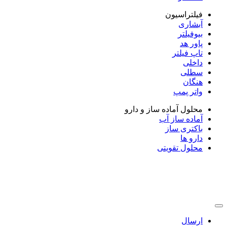
فیلتراسیون
آبشاری
بیوفیلتر
پاور هد
تاپ فیلتر
داخلی
سطلی
هنگان
واتر پمپ
محلول آماده ساز و دارو
آماده ساز آب
باکتری ساز
دارو ها
محلول تقویتی
ارسال