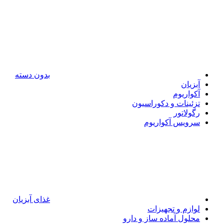
بدون دسته
آبزیان
آکواریوم
تزئینات و دکوراسیون
رگولاتور
سرویس آکواریوم
غذای آبزیان
لوازم و تجهیزات
محلول آماده ساز و دارو