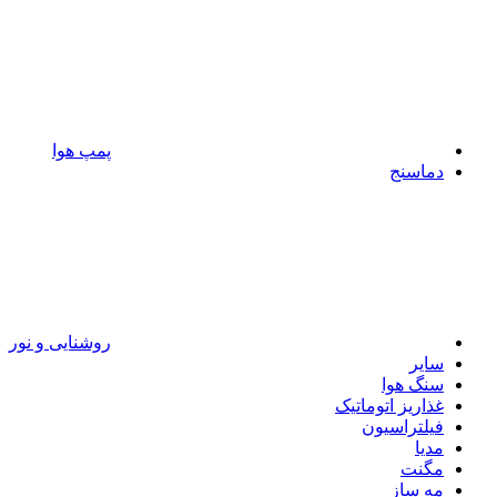
پمپ هوا
دماسنج
روشنایی و نور
سایر
سنگ هوا
غذاریز اتوماتیک
فیلتراسیون
مدیا
مگنت
مه ساز