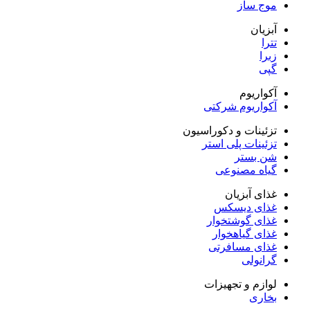
موج ساز
آبزیان
تترا
زبرا
گپی
آکواریوم
آکواریوم شرکتی
تزئینات و دکوراسیون
تزئینات پلی استر
شن بستر
گیاه مصنوعی
غذای آبزیان
غذای دیسکس
غذای گوشتخوار
غذای گیاهخوار
غذای مسافرتی
گرانولی
لوازم و تجهیزات
بخاری