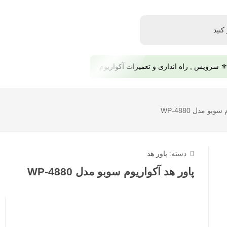
️ سرویس , راه اندازی و تعمیرات آکواریوم
بو مدل WP-4880
دسته:
پاور هد
پاور هد آکواریوم سوبو مدل WP-4880