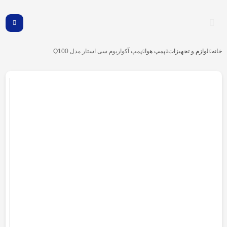
خانه
لوازم و تجهیزات
پمپ هوا
پمپ آکواریوم سی استار مدل Q100