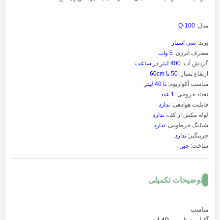
مدل:
Q-100
برند:
سی استار
مصرف انرژی:
5 وات
گردش آب:
400 لیتر در ساعت
ارتفاع پمپاژ:
50 تا 60cm
مناسب آکواریوم:
تا 40 لیتر
تعداد خروجی:
1 عدد
قابلیت هوادهی:
ندارد
لوله مکش از کف:
ندارد
شیلنگ خرطومی:
ندارد
چربیگیر:
ندارد
ساخت:
چین
توضیحات تکمیلی
مناسب
40 لیتر
آکواریوم تا