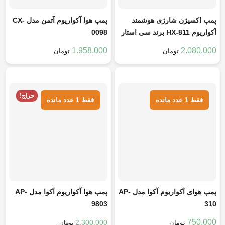
پمپ اکسیژن شارژی هوشمند
پمپ هوا آکواریوم آتمن مدل CX-
آکواریوم HX-811 برند سی استار
0098
تک لول
1.958.000
2.080.000
تومان
تومان
هر قسط
187.500
تومان
هر قسط
575.000
تومان
حراج!
فقط 1 عدد مانده
فقط 1 عدد مانده
پمپ هوای آکواریوم آکوا مدل AP-
پمپ هوا آکواریوم آکوا مدل AP-
9803
310
750.000
2.300.000
تومان
تومان