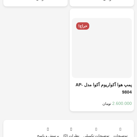
هر قسط
650.000
تومان
حراج!
پمپ هوا آکواریوم آکوا مدل AP-
9804
2.600.000
تومان
توضیحات
توضیحات تکمیلی
نظرات (0)
پرسش و پاسخ