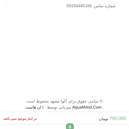
شماره تماس: 09156445166
© تمامی حقوق برای آکوا مشهد محفوظ است
.
AquaMshd.Com
میزبانی توسط :
ا ان هاست
790.000
در انبار موجود نمی باشد
تومان
قوانین و شرایط
سوالات متداول
0