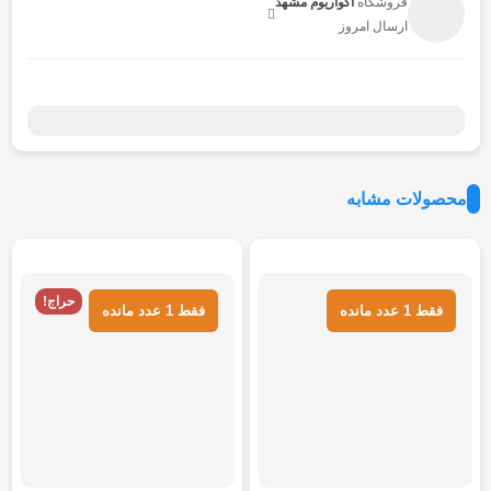
فروشگاه
آکواریوم مشهد
ارسال امروز
محصولات مشابه
هر قسط
187.500
تومان
هر قسط
575.000
تومان
حراج!
فقط 1 عدد مانده
فقط 1 عدد مانده