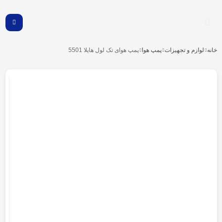
خانه
لوازم و تجهیزات
پمپ هوا
پمپ هوای تک لول هایلا 5501