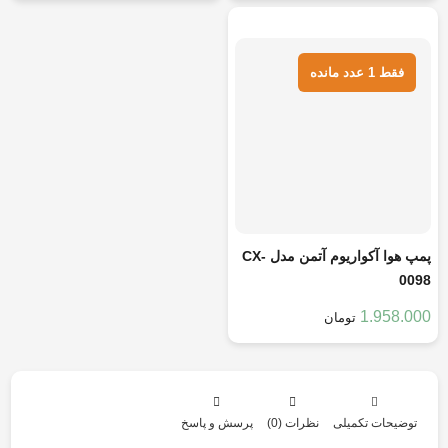
هر قسط
489.500
تومان
فقط 1 عدد مانده
پمپ هوا آکواریوم آتمن مدل CX-
0098
1.958.000
تومان
توضیحات تکمیلی
نظرات (0)
پرسش و پاسخ