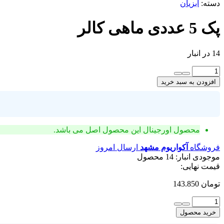
دسته:
آبزیان
پک 5 عددی ماهی کالر
14 در انبار
پک
5
افزودن به سبد خرید
عددی
ماهی
کالر
عدد
محصول اورجینال
این محصول اصل می باشد.
فروشگاه
آکواریوم مشهد
ارسال امروز
موجودی انبار:
14 محصول
قیمت نهایی:
تومان
143.850
پک
5
خرید محصول
عددی