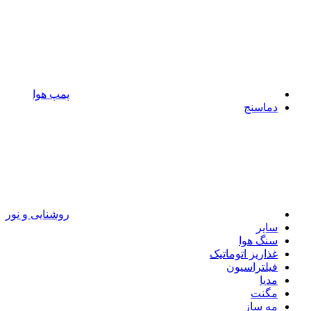
پمپ هوا
دماسنج
روشنایی و نور
سایر
سنگ هوا
غذاریز اتوماتیک
فیلتراسیون
مدیا
مگنت
مه ساز