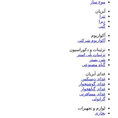
موج ساز
آبزیان
تترا
زبرا
گپی
آکواریوم
آکواریوم شرکتی
تزئینات و دکوراسیون
تزئینات پلی استر
شن بستر
گیاه مصنوعی
غذای آبزیان
غذای دیسکس
غذای گوشتخوار
غذای گیاهخوار
غذای مسافرتی
گرانولی
لوازم و تجهیزات
بخاری