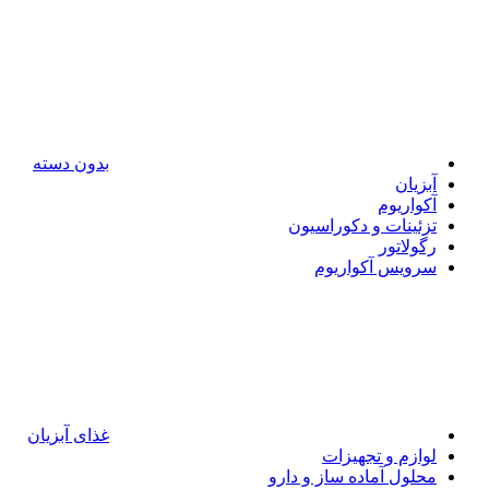
بدون دسته
آبزیان
آکواریوم
تزئینات و دکوراسیون
رگولاتور
سرویس آکواریوم
غذای آبزیان
لوازم و تجهیزات
محلول آماده ساز و دارو