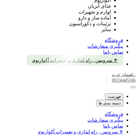
آکواریوم
غذای آبزیان
لوازم و تجهیزات
آماده ساز و دارو
تزئینات و دکوراسیون
سایر
فروشگاه
پیگیری سفارشات
تماس باما
⚜️ سرویس , راه اندازی و تعمیرات آکواریوم
راهنمای خرید
09156445166
فهرست
دسته بندی ها
فروشگاه
پیگیری سفارشات
تماس باما
⚜️ سرویس , راه اندازی و تعمیرات آکواریوم