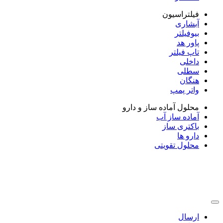
فیلتراسیون
آبشاری
بیوفیلتر
پاور هد
تاپ فیلتر
داخلی
سطلی
هنگان
واتر پمپ
محلول آماده ساز و دارو
آماده ساز آب
باکتری ساز
دارو ها
محلول تقویتی
ارسال